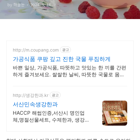
by 하늘눈
2024. 3. 14.
http://m.coupang.com
광고
가공식품 쿠팡 깊고 진한 국물 푸짐하게
바쁜 일상, 가공식품, 따뜻하고 맛있는 한 끼를 간편
하게 즐겨보세요. 쌀쌀한 날씨, 따뜻한 국물로 몸을
녹이세요. 와우회원은 30일 무료반품!
http://생강한과.kr
광고
서산민속생강한과
HACCP 해썹인증,서산시 명인업
체,명절선물세트, 수제한과, 생강편
강,생강한과