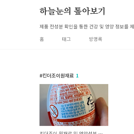
본문 바로가기
하늘눈의 톺아보기
제품 전성분 확인을 통한 건강 및 영양 정보를 
홈
태그
방명록
킨더조이원재료
1
킨더조이 원재료 및 영양성분 분석하기