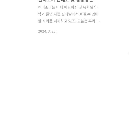
킨더조이는 이제 어린이집 및 유치원 입
학과 졸업 시즌 꽃다발에서 빠질 수 없이
한 자리를 차지하고 있죠. 오늘은 우리 아
이들 간식으로 많이 섭취되는 킨더조이의
2024. 3. 29.
원재료와 영양적 가치에 대해 분석을 해
보겠습니다. 아이들을 위해 조금이라도
건강한 선택을 하기 위해서 말이죠. [목
차] 1. 킨더조이 식품유형 및 원산지 2. 킨
더조이 원재료 분석 3. 킨더조이 영양정보
분석 4. 하늘눈의 온라이트(어린이기호식
품 신호등 표시제 기준 색상 정리) 1. 킨더
조이 식품유형 및 원산지 킨더조이 식품
유형은 '초콜릿 가공품'입니다. 제가 구입
한 제품의 원산지는 '중국'이네요. * 초콜
릿 가공품이란? 식품의약품안전처에 의
하면, 초콜릿류는 코코아가공품류에 식품
이나 식품첨가물을 더하여 제조한 초콜
릿, 밀크초콜릿, 화이트초콜릿, ..