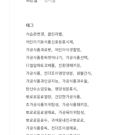
최근글
인기글
태그
식습관변경
클린라벨
어린이기호식품신호등표시제
가공식품과로봇
어린이식생활법
가공식품중독벗어나기
가공식품선택
디엘알파토코페롤
친환경패키징
가공식품
킨더조이영양성분
원물간식
가공식품과인공지능
가공식품과우울
탄산수소암모늄
영양성분표시
뽀로로음료열량
건강한가공식품
초가공식품의위험성
가공식품패키징
뽀로로음료원재료
가공육의위험성
뽀로로음료수
귀여운내친구뽀로로
가공식품중독
킨더조이원재료