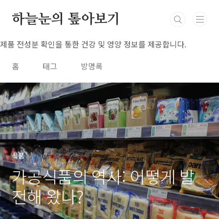
본문 바로가기
하늘눈의 톺아보기
제품 전성분 확인을 통한 건강 및 영양 정보를 제공합니다.
홈
태그
방명록
식품
가공식품의 역사: 어떻게 발
전해 왔나?