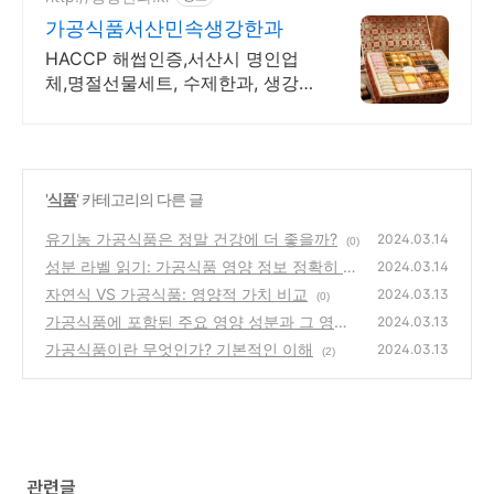
가공식품서산민속생강한과
HACCP 해썹인증,서산시 명인업
체,명절선물세트, 수제한과, 생강편
강,생강한과
'
식품
' 카테고리의 다른 글
유기농 가공식품은 정말 건강에 더 좋을까?
2024.03.14
(0)
성분 라벨 읽기: 가공식품 영양 정보 정확히 알
2024.03.14
기
자연식 VS 가공식품: 영양적 가치 비교
(0)
2024.03.13
(0)
가공식품에 포함된 주요 영양 성분과 그 영향
2024.03.13
가공식품이란 무엇인가? 기본적인 이해
(0)
2024.03.13
(2)
관련글