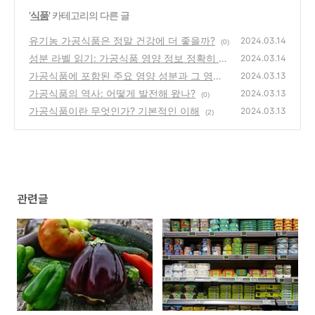
'
식품
' 카테고리의 다른 글
유기농 가공식품은 정말 건강에 더 좋을까?
2024.03.14
(0)
성분 라벨 읽기: 가공식품 영양 정보 정확히 알
2024.03.14
기
가공식품에 포함된 주요 영양 성분과 그 영향
(0)
2024.03.13
가공식품의 역사: 어떻게 발전해 왔나?
(0)
2024.03.13
(0)
가공식품이란 무엇인가? 기본적인 이해
2024.03.13
(2)
관련글